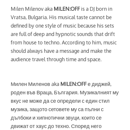
Milen Milenov aka
MILEN:OFF
is a DJ born in
Vratsa, Bulgaria. His musical taste cannot be
defined by one style of music because his sets
are full of deep and hypnotic sounds that drift
from house to techno. According to him, music
should always have a message and make the
audience travel through time and space.
Милен Миленов aka
MILEN:OFF
е диджей,
роден във Враца, България. Музикалният му
вкус не може да се определи с един стил
музика, защото сетовете му са пълни с
дълбоки и хипнотични звуци, които се
движат от хаус до техно. Според него