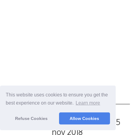
May
February 9, 2019
admin
This website uses cookies to ensure you get the
26,
Comments are off for this post.
best experience on our website.
Learn more
2020
Refuse Cookies
Allow Cookies
Alexander Mladenov – mix 15
nov 2018