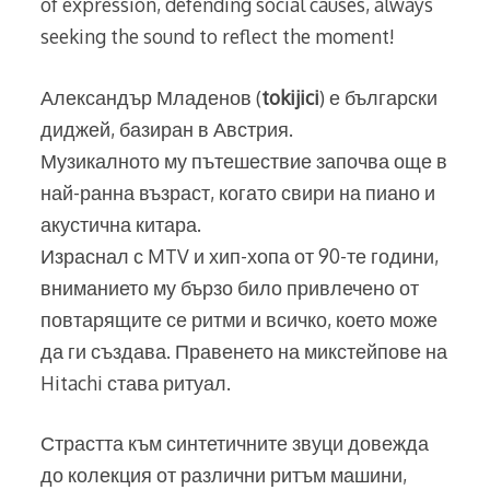
of expression, defending social causes, always
seeking the sound to reflect the moment!
Александър Младенов (
tokijici
) е български
диджей, базиран в Австрия.
Музикалното му пътешествие започва още в
най-ранна възраст, когато свири на пиано и
акустична китара.
Израснал с MTV и хип-хопа от 90-те години,
вниманието му бързо било привлечено от
повтарящите се ритми и всичко, което може
да ги създава. Правенето на микстейпове на
Hitachi става ритуал.
Страстта към синтетичните звуци довежда
до колекция от различни ритъм машини,