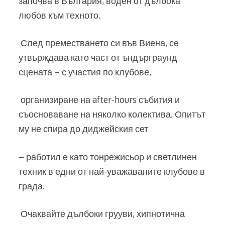
започва в България, воден от дълбока
любов към техното.
След преместването си във Виена, се
утвърждава като част от ъндърграунд
сцената – с участия по клубове,
организиране на after-hours събития и
съосноваване на няколко колектива. Опитът
му не спира до диджейския сет
– работил е като тонрежисьор и светлинен
техник в едни от най-уважаваните клубове в
града.
Очаквайте дълбоки грууви, хипнотична