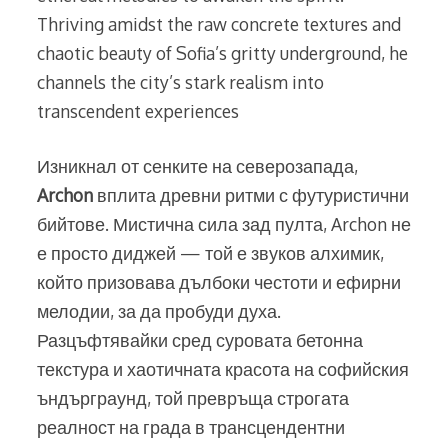
Thriving amidst the raw concrete textures and
chaotic beauty of Sofia’s gritty underground, he
channels the city’s stark realism into
transcendent experiences
Изникнал от сенките на северозапада,
Archon
вплита древни ритми с футуристични
бийтове. Мистична сила зад пулта, Archon не
е просто диджей — той е звуков алхимик,
който призовава дълбоки честоти и ефирни
мелодии, за да пробуди духа.
Разцъфтявайки сред суровата бетонна
текстура и хаотичната красота на софийския
ъндърграунд, той превръща строгата
реалност на града в трансцендентни